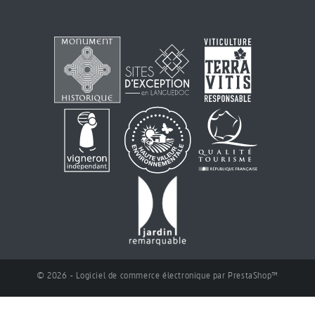
© 2026 - Logiciel de commerce électronique par PrestaShop™