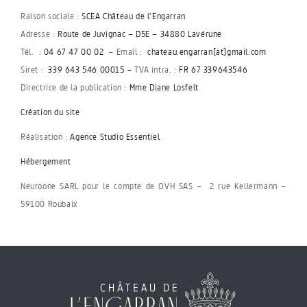
Raison sociale :
SCEA Château de l’Engarran
Adresse :
Route de Juvignac – D5E – 34880 Lavérune
Tél. :
04 67 47 00 02
– Email :
chateau.engarran[at]gmail.com
Siret :
339 643 546 00015 –
TVA intra. :
FR 67 339643546
Directrice de la publication :
Mme Diane Losfelt
Création du site
Réalisation :
Agence Studio Essentiel
Hébergement
Neuroone SARL pour le compte de OVH SAS – 2 rue Kellermann –
59100 Roubaix