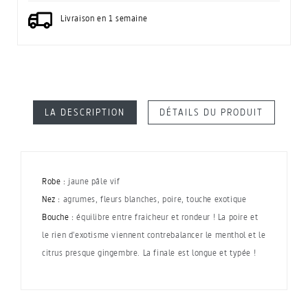
Livraison en 1 semaine
LA DESCRIPTION
DÉTAILS DU PRODUIT
Robe :
jaune pâle vif
Nez :
agrumes, fleurs blanches, poire, touche exotique
Bouche :
équilibre entre fraicheur et rondeur ! La poire et
le rien d'exotisme viennent contrebalancer le menthol et le
citrus presque gingembre. La finale est longue et typée !