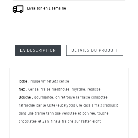
Livraison en 1 semaine
LA DESCRIPTION
DÉTAILS DU PRODUIT
Robe :
rouge vif reflets cerise
Nez :
Cerise, fraise mentholée, myrtille, réglisse
Bouche :
gourmande, on retrouve la fraise compotée
rafraichie par le Ciste (eucalyptus), le cassis frais s’adoucit
dans une trame tannique veloutée et poivrée, touche
chocolatée et Zan, finale fraiche sur l’after eight