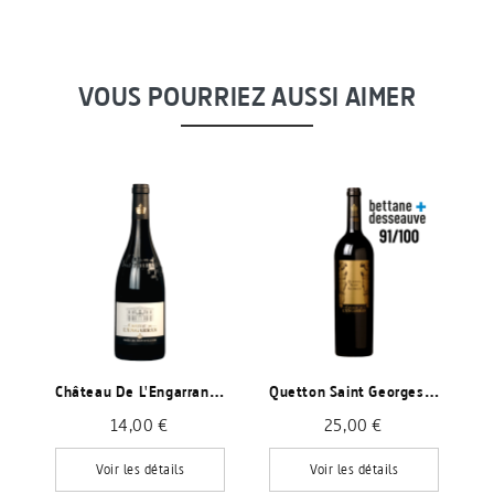
VOUS POURRIEZ AUSSI AIMER
C
Hâteau De L'Engarran, Rouge
Q
Uetton Saint Georges, Rouge
14,00 €
25,00 €
Voir les détails
Voir les détails